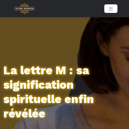
La lettre M : sa
signification
spirituelle enfin
révélée