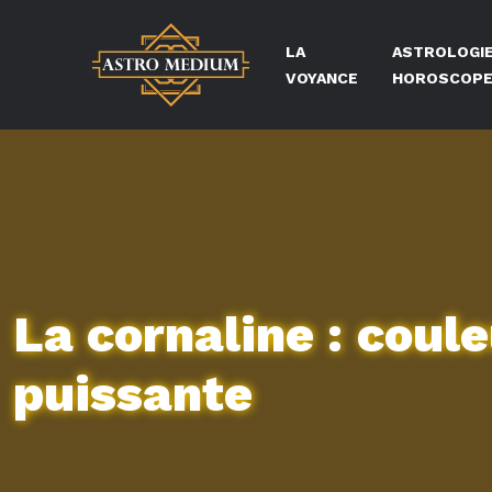
LA
ASTROLOGIE
VOYANCE
HOROSCOP
La cornaline : coule
puissante