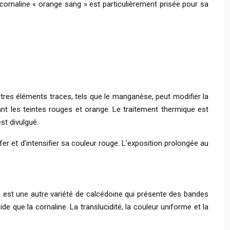
 cornaline « orange sang » est particulièrement prisée pour sa
autres éléments traces, tels que le manganèse, peut modifier la
ifiant les teintes rouges et orange. Le traitement thermique est
st divulgué.
er et d’intensifier sa couleur rouge. L’exposition prolongée au
le, est une autre variété de calcédoine qui présente des bandes
de que la cornaline. La translucidité, la couleur uniforme et la