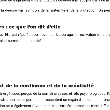
ceau de Gilgamesh », datant de plus de 4000 ans, sculpté dans de la 
 la déesse Isis, symbole de la maternité et de la protection. On pens
 : ce que l’on dit d’elle
s. Elle est réputée pour favoriser le courage, la motivation et la créa
i et surmonter la timidité.
 de la confiance et de la créativité
uts énergétiques perçus de la cornaline et ses effets psychologiques.
ornaline, certaines personnes ressentent un regain d’assurance et une p
ion peut également favoriser le bien-être émotionnel et mental. Elle