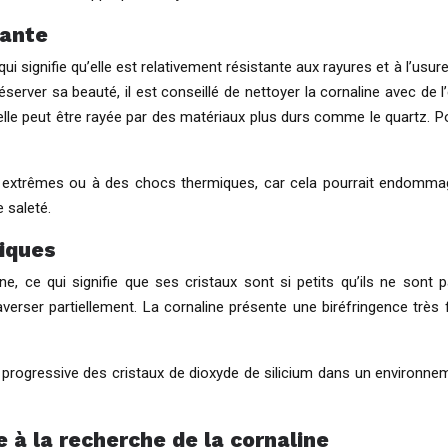
tante
ui signifie qu’elle est relativement résistante aux rayures et à l’usure
server sa beauté, il est conseillé de nettoyer la cornaline avec de 
 elle peut être rayée par des matériaux plus durs comme le quartz. 
es extrêmes ou à des chocs thermiques, car cela pourrait endommag
 saleté.
tiques
ine, ce qui signifie que ses cristaux sont si petits qu’ils ne sont p
averser partiellement. La cornaline présente une biréfringence très f
t progressive des cristaux de dioxyde de silicium dans un environnem
 à la recherche de la cornaline