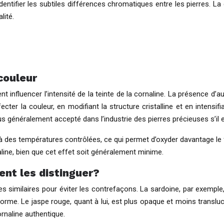
dentifier les subtiles différences chromatiques entre les pierres. La
lité.
 couleur
nt influencer l’intensité de la teinte de la cornaline. La présence d’
fecter la couleur, en modifiant la structure cristalline et en intens
us généralement accepté dans l’industrie des pierres précieuses s’il e
à des températures contrôlées, ce qui permet d’oxyder davantage le f
aline, bien que cet effet soit généralement minime.
ent les distinguer?
erres similaires pour éviter les contrefaçons. La sardoine, par exemp
orme. Le jaspe rouge, quant à lui, est plus opaque et moins transluci
ornaline authentique.