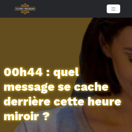
00h44 : quel
message se cache
derrière cette heure
miroir ?