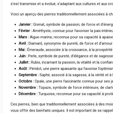
s’est transmise et a évolué, s’adaptant aux cultures et aux 
Voici un aperçu des pierres traditionnellement associées à c
Janvier :
Grenat, symbole de passion, de force et d’énergi
Février :
Améthyste, connue pour favoriser la paix intérieure,
Mars :
Aigue-marine, reconnue pour sa capacité à apaiser 
Avril :
Diamant, synonyme de pureté, de force et d’amour 
Mai :
Émeraude, associée à la croissance, à la prospérité
Juin :
Perle, symbole de pureté, d’élégance et de sagesse
Juillet :
Rubis, incarnant la passion, la vitalité et la confia
Août :
Péridot, une pierre apaisante qui favorise l’optimism
Septembre :
Saphir, associé à la sagesse, à la vérité et à la
Octobre :
Opale, une pierre fascinante connue pour ses je
Novembre :
Topaze, symbole de force intérieure, de clart
Décembre :
Turquoise, reconnue pour sa capacité à protég
Ces pierres, bien que traditionnellement associées à des moi
vous offrir des bienfaits uniques. Il est important de se rappe