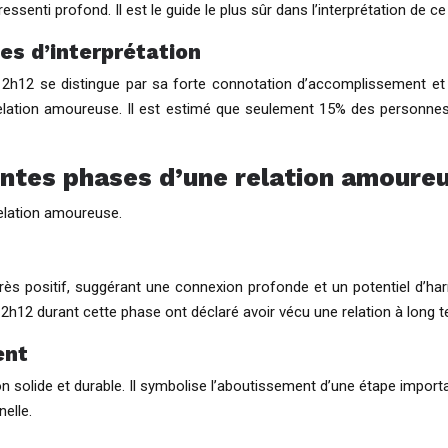
senti profond. Il est le guide le plus sûr dans l’interprétation de 
es d’interprétation
 12h12 se distingue par sa forte connotation d’accomplissement et d
’une relation amoureuse. Il est estimé que seulement 15% des perso
rentes phases d’une relation amoure
relation amoureuse.
ès positif, suggérant une connexion profonde et un potentiel d’harm
2h12 durant cette phase ont déclaré avoir vécu une relation à long t
ent
ion solide et durable. Il symbolise l’aboutissement d’une étape impo
elle.