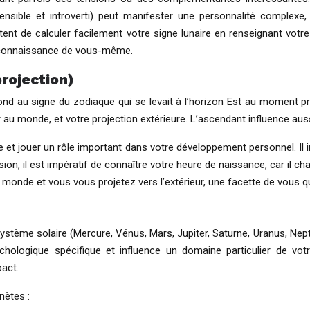
ensible et introverti) peut manifester une personnalité complexe, o
nt de calculer facilement votre signe lunaire en renseignant votre d
re connaissance de vous-même.
rojection)
nd au signe du zodiaque qui se levait à l’horizon Est au moment pré
u monde, et votre projection extérieure. L’ascendant influence auss
e et jouer un rôle important dans votre développement personnel. Il 
sion, il est impératif de connaître votre heure de naissance, car il c
 le monde et vous vous projetez vers l’extérieur, une facette de vou
 système solaire (Mercure, Vénus, Mars, Jupiter, Saturne, Uranus, Nept
hologique spécifique et influence un domaine particulier de votr
pact.
nètes :