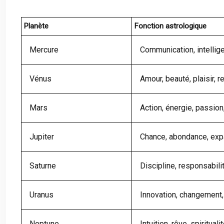
Planète
Fonction astrologique
Mercure
Communication, intellig
Vénus
Amour, beauté, plaisir, re
Mars
Action, énergie, passion,
Jupiter
Chance, abondance, expa
Saturne
Discipline, responsabilit
Uranus
Innovation, changement, r
Neptune
Intuition, rêve, spiritualit