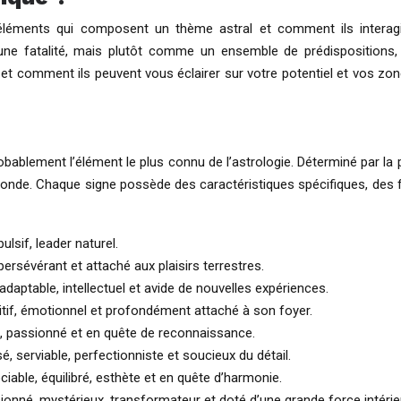
s éléments qui composent un thème astral et comment ils intera
ne fatalité, mais plutôt comme un ensemble de prédispositions, d
et comment ils peuvent vous éclairer sur votre potentiel et vos zone
obablement l’élément le plus connu de l’astrologie. Déterminé par la
fonde. Chaque signe possède des caractéristiques spécifiques, des fo
ulsif, leader naturel.
 persévérant et attaché aux plaisirs terrestres.
daptable, intellectuel et avide de nouvelles expériences.
ntuitif, émotionnel et profondément attaché à son foyer.
ant, passionné et en quête de reconnaissance.
, serviable, perfectionniste et soucieux du détail.
iable, équilibré, esthète et en quête d’harmonie.
onné, mystérieux, transformateur et doté d’une grande force intérie