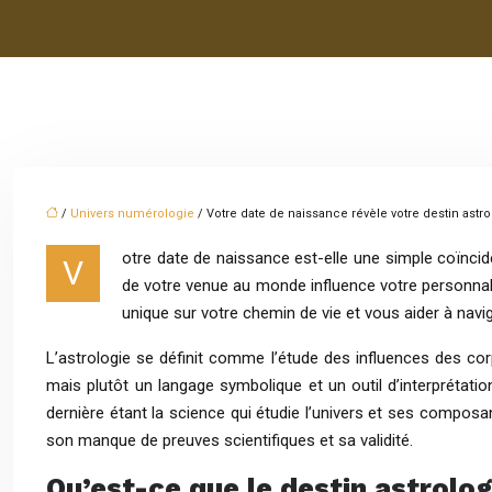
/
Univers numérologie
/ Votre date de naissance révèle votre destin astr
otre date de naissance est-elle une simple coïncid
V
de votre venue au monde influence votre personnalit
unique sur votre chemin de vie et vous aider à navi
L’astrologie se définit comme l’étude des influences des cor
mais plutôt un langage symbolique et un outil d’interprétation
dernière étant la science qui étudie l’univers et ses composa
son manque de preuves scientifiques et sa validité.
Qu’est-ce que le destin astrolo