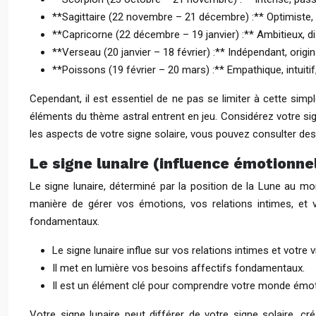
**Sagittaire (22 novembre – 21 décembre) :** Optimiste,
**Capricorne (22 décembre – 19 janvier) :** Ambitieux, dis
**Verseau (20 janvier – 18 février) :** Indépendant, origin
**Poissons (19 février – 20 mars) :** Empathique, intuitif, 
Cependant, il est essentiel de ne pas se limiter à cette sim
éléments du thème astral entrent en jeu. Considérez votre sig
les aspects de votre signe solaire, vous pouvez consulter de
Le signe lunaire (influence émotionnel
Le signe lunaire, déterminé par la position de la Lune au m
manière de gérer vos émotions, vos relations intimes, et v
fondamentaux.
Le signe lunaire influe sur vos relations intimes et votre vi
Il met en lumière vos besoins affectifs fondamentaux.
Il est un élément clé pour comprendre votre monde émoti
Votre signe lunaire peut différer de votre signe solaire, 