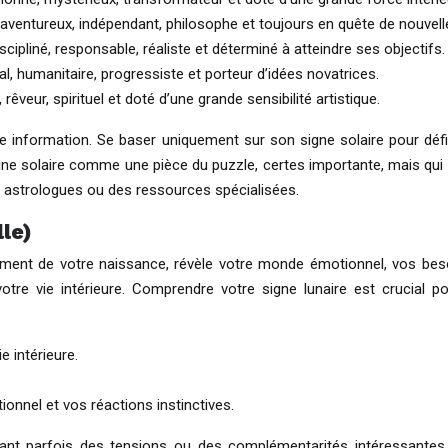
 aventureux, indépendant, philosophe et toujours en quête de nouvel
cipliné, responsable, réaliste et déterminé à atteindre ses objectifs.
al, humanitaire, progressiste et porteur d’idées novatrices.
rêveur, spirituel et doté d’une grande sensibilité artistique.
ple information. Se baser uniquement sur son signe solaire pour défi
ne solaire comme une pièce du puzzle, certes importante, mais qui n
s astrologues ou des ressources spécialisées.
le)
oment de votre naissance, révèle votre monde émotionnel, vos besoin
otre vie intérieure. Comprendre votre signe lunaire est crucial po
e intérieure.
onnel et vos réactions instinctives.
créant parfois des tensions ou des complémentarités intéressante