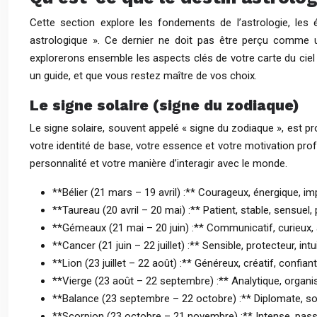
Cette section explore les fondements de l’astrologie, le
astrologique ». Ce dernier ne doit pas être perçu comme u
explorerons ensemble les aspects clés de votre carte du ciel 
un guide, et que vous restez maître de vos choix.
Le signe solaire (signe du zodiaque)
Le signe solaire, souvent appelé « signe du zodiaque », est pr
votre identité de base, votre essence et votre motivation pro
personnalité et votre manière d’interagir avec le monde.
**Bélier (21 mars – 19 avril) :** Courageux, énergique, imp
**Taureau (20 avril – 20 mai) :** Patient, stable, sensuel,
**Gémeaux (21 mai – 20 juin) :** Communicatif, curieux, a
**Cancer (21 juin – 22 juillet) :** Sensible, protecteur, i
**Lion (23 juillet – 22 août) :** Généreux, créatif, confi
**Vierge (23 août – 22 septembre) :** Analytique, organisé
**Balance (23 septembre – 22 octobre) :** Diplomate, soc
**Scorpion (23 octobre – 21 novembre) :** Intense, passi