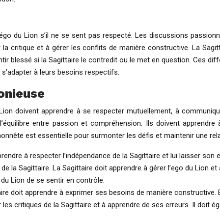
l’égo du Lion s’il ne se sent pas respecté. Les discussions passionné
la critique et à gérer les conflits de manière constructive. La Sagitta
sentir blessé si la Sagittaire le contredit ou le met en question. Ces d
s’adapter à leurs besoins respectifs.
onieuse
e Lion doivent apprendre à se respecter mutuellement, à communiqu
 l’équilibre entre passion et compréhension. Ils doivent apprendr
honnête est essentielle pour surmonter les défis et maintenir une re
endre à respecter l’indépendance de la Sagittaire et lui laisser son 
e la Sagittaire. La Sagittaire doit apprendre à gérer l’ego du Lion et à
du Lion de se sentir en contrôle.
e doit apprendre à exprimer ses besoins de manière constructive. El
les critiques de la Sagittaire et à apprendre de ses erreurs. Il doit é