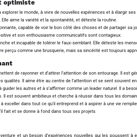
t optimiste
explorer le monde, à vivre de nouvelles expériences et à élargir ses 
Elle aime la variété et la spontanéité, et déteste la routine.
yonnante, capable de voir le bon côté des choses et de partager sa jo
positive et son enthousiasme communicatifs sont contagieux.
ranche et incapable de tolérer le faux-semblant. Elle déteste les mens
re perçu comme une brusquerie, mais sa sincérité est toujours appré
nant
ttent de rayonner et d’attirer l’attention de son entourage. Il est g
qualités. Il aime être au centre de l’attention et se sent souvent en
 guider les autres et à s’affirmer comme un leader naturel. Il a beso
. Il est souvent ambitieux et cherche à réussir dans tous les domain
exceller dans tout ce qu’il entreprend et à aspirer à une vie remplie
’il fait et se donne à fond dans tous ses projets.
venture et un besoin d’expériences nouvelles qui les poussent à e