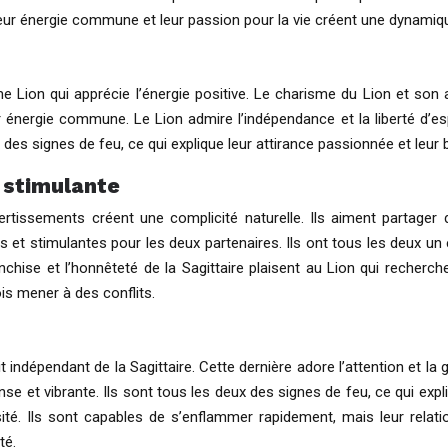
eur énergie commune et leur passion pour la vie créent une dynamiqu
mme Lion qui apprécie l’énergie positive. Le charisme du Lion et son
r énergie commune. Le Lion admire l’indépendance et la liberté d’espri
des signes de feu, ce qui explique leur attirance passionnée et leur b
 stimulante
ivertissements créent une complicité naturelle. Ils aiment partag
 et stimulantes pour les deux partenaires. Ils ont tous les deux un e
chise et l’honnêteté de la Sagittaire plaisent au Lion qui recherche
ois mener à des conflits.
it indépendant de la Sagittaire. Cette dernière adore l’attention et la
nse et vibrante. Ils sont tous les deux des signes de feu, ce qui expli
té. Ils sont capables de s’enflammer rapidement, mais leur rela
té.