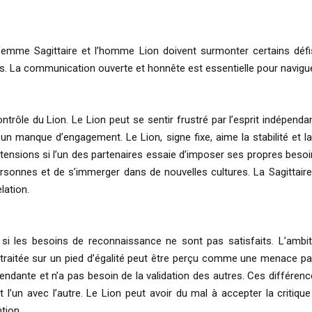
emme Sagittaire et l’homme Lion doivent surmonter certains défis
ts. La communication ouverte et honnête est essentielle pour navigu
ontrôle du Lion. Le Lion peut se sentir frustré par l’esprit indépendan
n manque d’engagement. Le Lion, signe fixe, aime la stabilité et la 
tensions si l’un des partenaires essaie d’imposer ses propres besoin
ersonnes et de s’immerger dans de nouvelles cultures. La Sagittaire,
lation.
si les besoins de reconnaissance ne sont pas satisfaits. L’ambiti
e traitée sur un pied d’égalité peut être perçu comme une menace par 
épendante et n’a pas besoin de la validation des autres. Ces différe
 l’un avec l’autre. Le Lion peut avoir du mal à accepter la critique
tion.