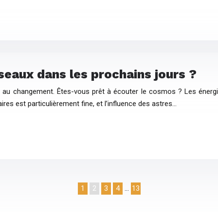
rseaux dans les prochains jours ?
ns au changement. Êtes-vous prêt à écouter le cosmos ? Les énergi
aires est particulièrement fine, et l’influence des astres…
1
2
3
4
…
13